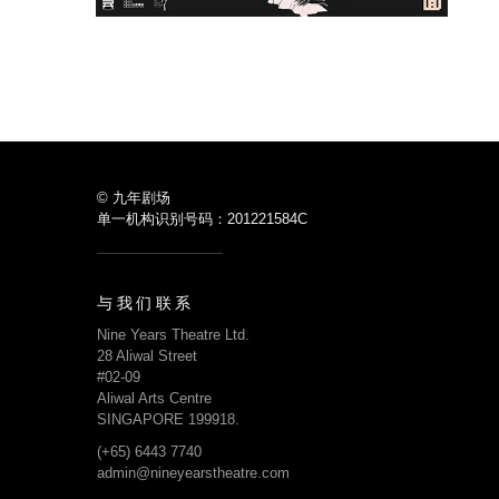
© 九年剧场
单一机构识别号码：201221584C
与我们联系
Nine Years Theatre Ltd.
28 Aliwal Street
#02-09
Aliwal Arts Centre
SINGAPORE 199918.
(+65) 6443 7740
admin@nineyearstheatre.com